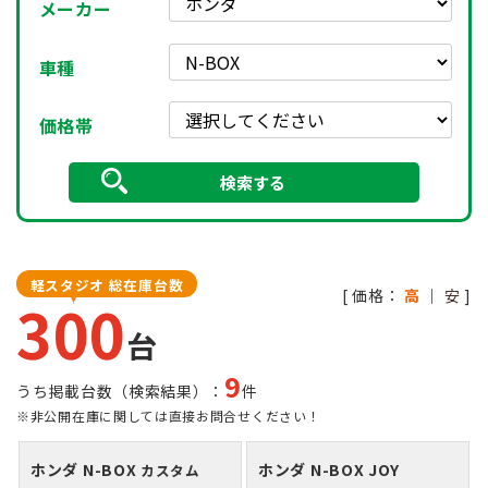
メーカー
車種
価格帯
軽スタジオ 総在庫台数
[ 価格：
高
｜
安
]
300
台
9
うち掲載台数（検索結果）：
件
※非公開在庫に関しては直接お問合せください！
ホンダ N-BOX
ホンダ N-BOX JOY
カスタム