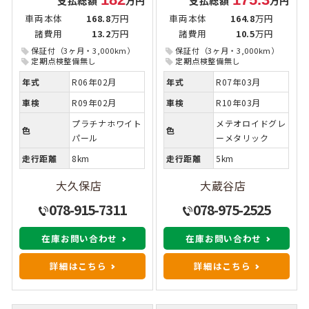
支払総額
万円
支払総額
万円
車両本体
168.8
万円
車両本体
164.8
万円
諸費用
13.2
万円
諸費用
10.5
万円
保証付（3ヶ月・3,000km）
保証付（3ヶ月・3,000km）
定期点検整備無し
定期点検整備無し
年式
R06年02月
年式
R07年03月
車検
R09年02月
車検
R10年03月
プラチナホワイト
メテオロイドグレ
色
色
パール
ーメタリック
走行距離
8km
走行距離
5km
大久保店
大蔵谷店
078-915-7311
078-975-2525
在庫お問い合わせ
在庫お問い合わせ
詳細はこちら
詳細はこちら