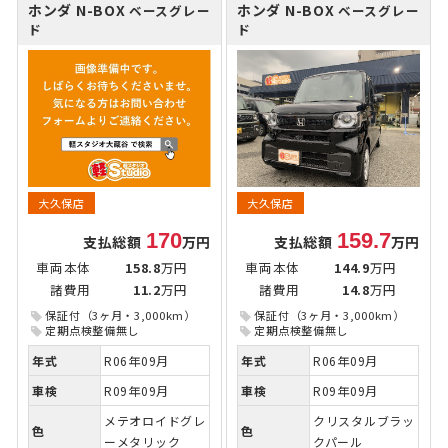
ホンダ N-BOX
ホンダ N-BOX
ベースグレー
ベースグレー
ド
ド
大久保店
大久保店
170
159.7
支払総額
万円
支払総額
万円
車両本体
158.8
万円
車両本体
144.9
万円
諸費用
11.2
万円
諸費用
14.8
万円
保証付（3ヶ月・3,000km）
保証付（3ヶ月・3,000km）
定期点検整備無し
定期点検整備無し
年式
R06年09月
年式
R06年09月
車検
R09年09月
車検
R09年09月
メテオロイドグレ
クリスタルブラッ
色
色
ーメタリック
クパール