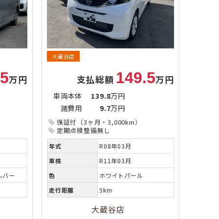
大蔵谷店
.5
149.5
万円
支払総額
万円
車両本体
139.8
万円
諸費用
9.7
万円
保証付（3ヶ月・3,000km）
定期点検整備無し
年式
R08年03月
車検
R11年03月
ルバー
色
ホワイトパール
走行距離
5km
大蔵谷店