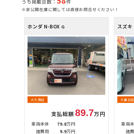
58
うち掲載台数：
件
※非公開在庫に関しては直接お問合せください！
ホンダ N-BOX
スズキ
G
大久保店
大蔵谷
89.7
支払総額
万円
車両本体
79.8
万円
車両
諸費用
9.9
万円
諸