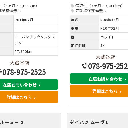
（3ヶ月・3,000km）
保証付（3ヶ月・3,000km）
点検整備無し
定期点検整備無し
R01年07月
年式
R08年02月
-
車検
R10年02月
アーバンブラウンメタリ
色
ホワイト
ック
走行距離
5km
67,800km
大蔵谷店
大蔵谷店
078-975-252
078-975-2525
在庫お問い合わせ
在庫お問い合わせ
詳細はこちら
詳細はこちら
 ルーミー
ダイハツ ムーヴ
G
L