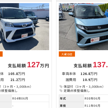
店
大蔵谷店
127
137
支払総額
万円
支払総額
本体
105.8
万円
車両本体
126.8
万円
費用
21.2
万円
諸費用
10.9
万円
（3ヶ月・3,000km）
保証付（3ヶ月・3,000km）
点検整備無し
定期点検整備無し
R04年06月
年式
R08年06月
-
車検
R11年06月