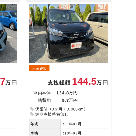
大蔵谷店
.7
144.5
万円
支払総額
万円
車両本体
134.8
万円
諸費用
9.7
万円
保証付（3ヶ月・3,000km）
定期点検整備無し
年式
R07年03月
車検
R10年03月