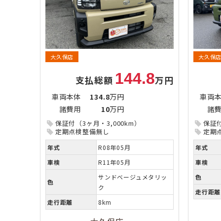
大久保店
大久保
144.8
支払総額
万円
車両本体
134.8
万円
車両
諸費用
10
万円
諸
保証付（3ヶ月・3,000km）
保証付
定期点検整備無し
定期
年式
R08年05月
年式
車検
R11年05月
車検
サンドベージュメタリッ
色
色
ク
走行距離
走行距離
8km