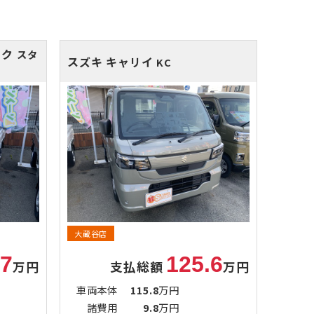
ック
スタ
スズキ キャリイ
KC
大蔵谷店
.7
125.6
万円
支払総額
万円
車両本体
115.8
万円
諸費用
9.8
万円