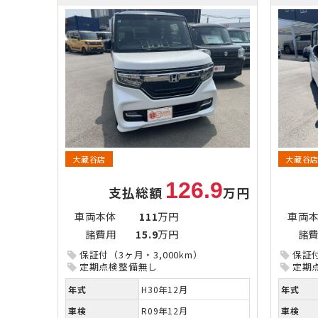
大蔵谷店
大蔵谷
126.9
支払総額
万円
車両本体
111
万円
車両
諸費用
15.9
万円
諸
保証付（3ヶ月・3,000km）
保証付
定期点検整備無し
定期
年式
H30年12月
年式
車検
R09年12月
車検