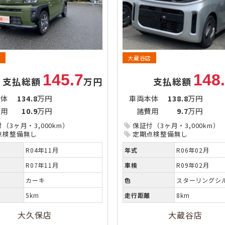
店
大蔵谷店
145.7
148
支払総額
万円
支払総額
本体
134.8
万円
車両本体
138.8
万円
費用
10.9
万円
諸費用
9.7
万円
（3ヶ月・3,000km）
保証付（3ヶ月・3,000km）
点検整備無し
定期点検整備無し
R04年11月
年式
R06年02月
R07年11月
車検
R09年02月
カーキ
色
スターリングシ
5km
走行距離
8km
大久保店
大蔵谷店