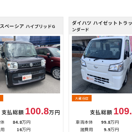
ダイハツ ハイゼットトラ
 スペーシア
ハイブリッドG
ンダード
店
大蔵谷店
100.8
109
支払総額
万円
支払総額
本体
84.8
万円
車両本体
99.8
万円
費用
16
万円
諸費用
9.9
万円