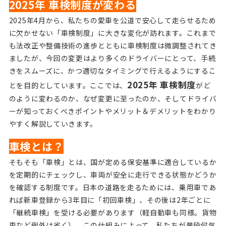
2025年 車検制度が変わる
2025年4月から、私たちの愛車を公道で安心して走らせるため
に欠かせない「車検制度」に大きな変化が訪れます。これまで
も法改正や整備技術の進歩とともに車検制度は微調整されてき
ましたが、今回の変更はより多くのドライバーにとって、手続
きをスムーズに、かつ適切なタイミングで行えるようにするこ
2025年 車検制度
とを目的としています。ここでは、
がど
のように変わるのか、なぜ変更に至ったのか、そしてドライバ
ーが知っておくべきポイントやメリット＆デメリットをわかり
やすく解説していきます。
車検とは？
そもそも「車検」とは、国が定める保安基準に適合しているか
を定期的にチェックし、車両が安全に走行できる状態かどうか
を確認する制度です。日本の道路を走るためには、乗用車であ
れば新車登録から3年目に「初回車検」、その後は2年ごとに
「継続車検」を受ける必要があります（軽自動車も同様。貨物
車など例外は省く）。この仕組みによって、私たちが普段何気