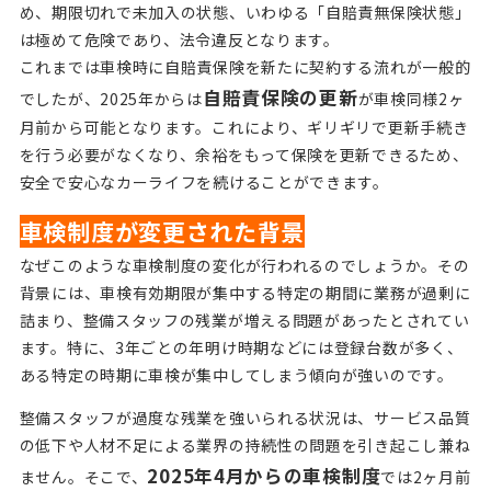
め、期限切れで未加入の状態、いわゆる「自賠責無保険状態」
は極めて危険であり、法令違反となります。
これまでは車検時に自賠責保険を新たに契約する流れが一般的
自賠責保険の更新
でしたが、2025年からは
が車検同様2ヶ
月前から可能となります。これにより、ギリギリで更新手続き
を行う必要がなくなり、余裕をもって保険を更新できるため、
安全で安心なカーライフを続けることができます。
車検制度が変更された背景
なぜこのような車検制度の変化が行われるのでしょうか。その
背景には、車検有効期限が集中する特定の期間に業務が過剰に
詰まり、整備スタッフの残業が増える問題があったとされてい
ます。特に、3年ごとの年明け時期などには登録台数が多く、
ある特定の時期に車検が集中してしまう傾向が強いのです。
整備スタッフが過度な残業を強いられる状況は、サービス品質
の低下や人材不足による業界の持続性の問題を引き起こし兼ね
2025年4月からの車検制度
ません。そこで、
では2ヶ月前