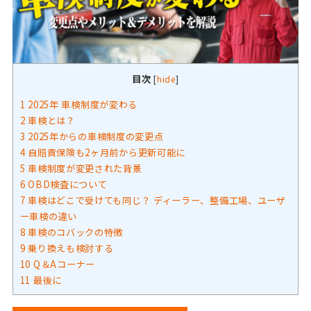
目次
[
hide
]
1
2025年 車検制度が変わる
2
車検とは？
3
2025年からの車検制度の変更点
4
自賠責保険も2ヶ月前から更新可能に
5
車検制度が変更された背景
6
OBD検査について
7
車検はどこで受けても同じ？ ディーラー、整備工場、ユーザ
ー車検の違い
8
車検のコバックの特徴
9
乗り換えも検討する
10
Q＆Aコーナー
11
最後に