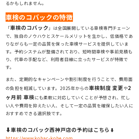
るかもしれません。
車検のコバックの特徴
車検のコバック
「
」は全国展開している車検専門チェーン
で、独自のノウハウとスケールメリットを生かし、低価格であ
りながらも一定の品質を保った車検サービスを提供していま
す。予約システムが整備されており、短時間車検や事前見積も
り、代車の手配など、利用者目線に立ったサービスが特徴で
す。
また、定期的なキャンペーンや割引制度を行うことで、費用面
車検制度 変更
2
の負担を軽減しています。2025年からの
や
ヶ月前 車検
にも柔軟に対応していくことが予想され、忙し
い人や費用を抑えたい人、そして一定の品質を確保したい人に
おすすめできる選択肢です。
⬇︎車検のコバック西神戸店の予約はこちら
⬇︎
https://www.kobac-kobe.com